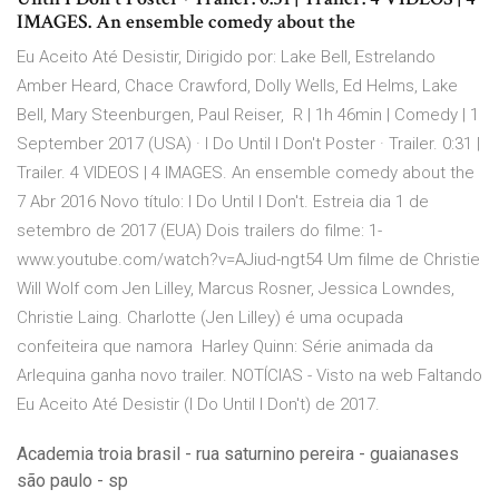
IMAGES. An ensemble comedy about the
Eu Aceito Até Desistir, Dirigido por: Lake Bell, Estrelando
Amber Heard, Chace Crawford, Dolly Wells, Ed Helms, Lake
Bell, Mary Steenburgen, Paul Reiser, R | 1h 46min | Comedy | 1
September 2017 (USA) · I Do Until I Don't Poster · Trailer. 0:31 |
Trailer. 4 VIDEOS | 4 IMAGES. An ensemble comedy about the
7 Abr 2016 Novo título: I Do Until I Don't. Estreia dia 1 de
setembro de 2017 (EUA) Dois trailers do filme: 1-
www.youtube.com/watch?v=AJiud-ngt54 Um filme de Christie
Will Wolf com Jen Lilley, Marcus Rosner, Jessica Lowndes,
Christie Laing. Charlotte (Jen Lilley) é uma ocupada
confeiteira que namora Harley Quinn: Série animada da
Arlequina ganha novo trailer. NOTÍCIAS - Visto na web Faltando
Eu Aceito Até Desistir (I Do Until I Don't) de 2017.
Academia troia brasil - rua saturnino pereira - guaianases
são paulo - sp