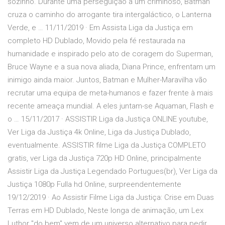
sozinho. Durante uma perseguição a um criminoso, Batman
cruza o caminho do arrogante tira intergaláctico, o Lanterna
Verde, e … 11/11/2019 · Em Assista Liga da Justiça em
completo HD Dublado, Movido pela fé restaurada na
humanidade e inspirado pelo ato de coragem do Superman,
Bruce Wayne e a sua nova aliada, Diana Prince, enfrentam um
inimigo ainda maior. Juntos, Batman e Mulher-Maravilha vão
recrutar uma equipa de meta-humanos e fazer frente à mais
recente ameaça mundial. A eles juntam-se Aquaman, Flash e
o … 15/11/2017 · ASSISTIR Liga da Justiça ONLINE youtube,
Ver Liga da Justiça 4k Online, Liga da Justiça Dublado,
eventualmente. ASSISTIR filme Liga da Justiça COMPLETO
gratis, ver Liga da Justiça 720p HD Online, principalmente
Assistir Liga da Justiça Legendado Portugues(br), Ver Liga da
Justiça 1080p Fulla hd Online, surpreendentemente
19/12/2019 · Ao Assistir Filme Liga da Justiça: Crise em Duas
Terras em HD Dublado, Neste longa de animação, um Lex
Luthor "do bem" vem de um universo alternativo para pedir