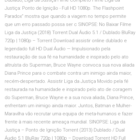
Dublado, Liga da Justiça Filme Completo Filme Liga da
Justiça: Ponto de Ignição - Full HD 1080p. The Flashpoint
Paradox” mostra que quando a viagem no tempo permite
que um erro passado possa ser c SINOPSE: No Baixar Filme
Liga da Justiça (2018) Torrent Dual Áudio 5.1 / Dublado BluRay
720p | 1080p – Torrent Download assistir online dublado e
legendado full HD Dual Áudio — Impulsionado pela
restauração de sua fé na humanidade e inspirado pelo ato
altruísta do Superman, Bruce Wayne convoca sua nova aliada
Diana Prince para o combate contra um inimigo ainda maior,
recém-despertado. Assistir Liga da Justiça Movido pela fé
restaurada na humanidade e inspirado pelo ato de coragem
do Superman, Bruce Wayne e a sua nova aliada, Diana Prince,
enfrentam um inimigo ainda maior. Juntos, Batman e Mulher-
Maravilha vão recrutar uma equipa de meta-humanos e fazer
frente à mais recente ameaça mundial. SINOPSE: Liga da
Justiça – Ponto de Ignição Torrent (2013) Dublado / Dual
Áudio 5.1 BluRay 720p | 1080p – Download Torrent HD Full