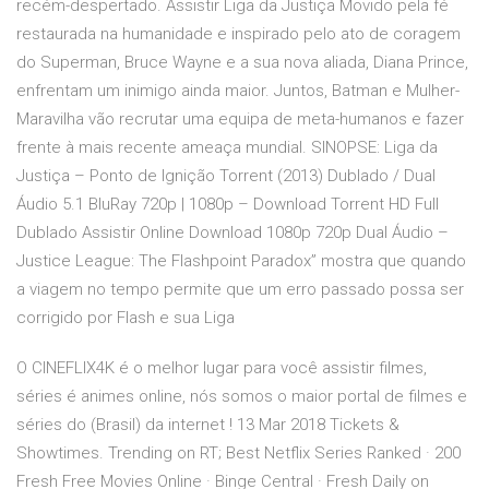
recém-despertado. Assistir Liga da Justiça Movido pela fé
restaurada na humanidade e inspirado pelo ato de coragem
do Superman, Bruce Wayne e a sua nova aliada, Diana Prince,
enfrentam um inimigo ainda maior. Juntos, Batman e Mulher-
Maravilha vão recrutar uma equipa de meta-humanos e fazer
frente à mais recente ameaça mundial. SINOPSE: Liga da
Justiça – Ponto de Ignição Torrent (2013) Dublado / Dual
Áudio 5.1 BluRay 720p | 1080p – Download Torrent HD Full
Dublado Assistir Online Download 1080p 720p Dual Áudio –
Justice League: The Flashpoint Paradox” mostra que quando
a viagem no tempo permite que um erro passado possa ser
corrigido por Flash e sua Liga
O CINEFLIX4K é o melhor lugar para você assistir filmes,
séries é animes online, nós somos o maior portal de filmes e
séries do (Brasil) da internet ! 13 Mar 2018 Tickets &
Showtimes. Trending on RT; Best Netflix Series Ranked · 200
Fresh Free Movies Online · Binge Central · Fresh Daily on