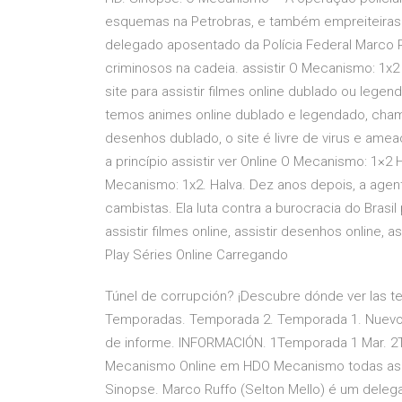
esquemas na Petrobras, e também empreiteiras e
delegado aposentado da Polícia Federal Marco R
criminosos na cadeia. assistir O Mecanismo: 1x
site para assistir filmes online dublado ou lege
temos animes online dublado e legendado, cha
desenhos dublado, o site é livre de virus e ame
a princípio assistir ver Online O Mecanismo: 1×
Mecanismo: 1x2. Halva. Dez anos depois, a agent
cambistas. Ela luta contra a burocracia do Brasil p
assistir filmes online, assistir desenhos online,
Play Séries Online Carregando
Túnel de corrupción? ¡Descubre dónde ver las te
Temporadas. Temporada 2. Temporada 1. Nuevos 
de informe. INFORMACIÓN. 1Temporada 1 Mar. 2
Mecanismo Online em HDO Mecanismo todas as t
Sinopse. Marco Ruffo (Selton Mello) é um dele