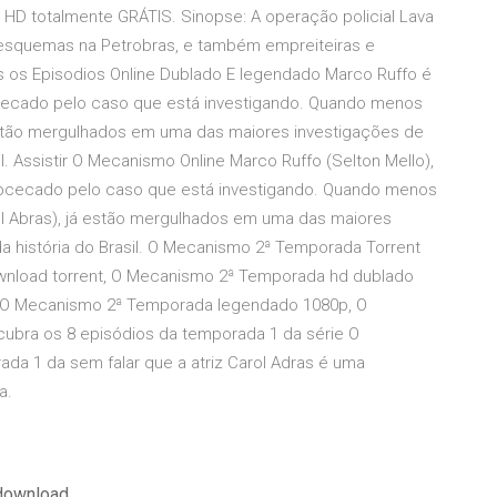
D totalmente GRÁTIS. Sinopse: A operação policial Lava
 esquemas na Petrobras, e também empreiteiras e
os os Episodios Online Dublado E legendado Marco Ruffo é
cecado pelo caso que está investigando. Quando menos
 estão mergulhados em uma das maiores investigações de
l. Assistir O Mecanismo Online Marco Ruffo (Selton Mello),
obcecado pelo caso que está investigando. Quando menos
rol Abras), já estão mergulhados em uma das maiores
a história do Brasil. O Mecanismo 2ª Temporada Torrent
nload torrent, O Mecanismo 2ª Temporada hd dublado
 O Mecanismo 2ª Temporada legendado 1080p, O
bra os 8 episódios da temporada 1 da série O
a 1 da sem falar que a atriz Carol Adras é uma
a.
 download