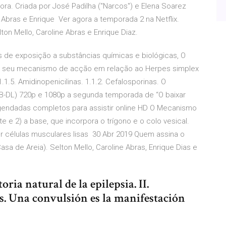
ora. Criada por José Padilha ("Narcos") e Elena Soarez
Abras e Enrique Ver agora a temporada 2 na Netflix.
on Mello, Caroline Abras e Enrique Diaz.
s de exposição a substâncias químicas e biológicas, O
O seu mecanismo de acção em relação ao Herpes simplex
1.5. Amidinopenicilinas. 1.1.2. Cefalosporinas. O
B-DL) 720p e 1080p a segunda temporada de “O baixar
gendadas completos para assistir online HD O Mecanismo
e 2) a base, que incorpora o trígono e o colo vesical.
 células musculares lisas 30 Abr 2019 Quem assina o
a de Areia). Selton Mello, Caroline Abras, Enrique Dias e
ria natural de la epilepsia. II.
. Una convulsión es la manifestación