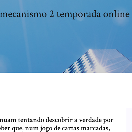
mecanismo 2 temporada online
inuam tentando descobrir a verdade por
ber que, num jogo de cartas marcadas,