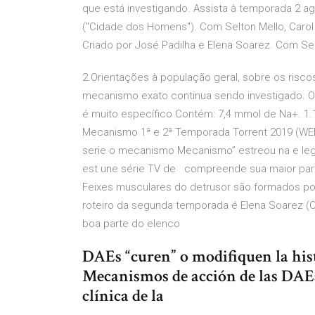
que está investigando. Assista à temporada 2 ag
("Cidade dos Homens"). Com Selton Mello, Carol 
Criado por José Padilha e Elena Soarez. Com Selt
2.Orientações à população geral, sobre os risco
mecanismo exato continua sendo investigado. 
é muito específico Contém: 7,4 mmol de Na+. 1.1.
Mecanismo 1ª e 2ª Temporada Torrent 2019 (WE
serie o mecanismo Mecanismo” estreou na e le
est une série TV de compreende sua maior parte 
Feixes musculares do detrusor são formados por
roteiro da segunda temporada é Elena Soarez (Cas
boa parte do elenco
DAEs “curen” o modifiquen la histo
Mecanismos de acción de las DAEs
clínica de la