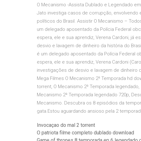
O Mecanismo -Assista Dublado e Legendado em H
Jato investiga casos de corrupção, envolvendo
políticos do Brasil. Assistir O Mecanismo – Tod
um delegado aposentado da Polícia Federal ob
espera, ele e sua aprendiz, Verena Cardoni, já
desvio e lavagem de dinheiro da história do Brasi
é um delegado aposentado da Polícia Federal 
espera, ele e sua aprendiz, Verena Cardoni (Ca
investigações de desvio e lavagem de dinheiro d
Mega Filmes O Mecanismo 2ª Temporada hd dow
torrent, O Mecanismo 2ª Temporada legendado,
Mecanismo 2ª Temporada legendado 720p, Descu
Mecanismo. Descubra os 8 episódios da temporad
gata.Estou aguardando ansioso pela 2 temporad
Invocaçao do mal 2 torrent
O patriota filme completo dublado download
Game of thrones 8 temporada ep 6 legendado