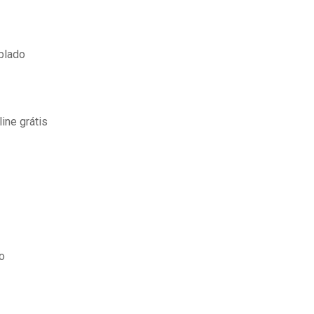
ublado
ine grátis
o