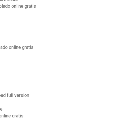
blado online gratis
ado online gratis
ad full version
ne
nline gratis