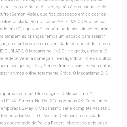
 políticos do Brasil. A investigação é comandada pelo
uffo (Senton Mello), que fica obcecado em colocar os
2 online dublado. Bem vindo ao NETFILME.COM, o melhor
ndado em HD, aqui você também pode assistir séries online,
ma também as crianças temos um espaço para assistir
aças, no startflix você um diversidade de conteúdo, temos
2 HD DUBLADO, O Mecanismo: 1×2 Online gratis, embora. O
e federal Verena começa a investigar Ibrahim e os outros
ara fazer justiça. Play Series Online - assistir series online,
 assistir animes online totalmente Grátis. O Mecanismo 2×3 –
mporadas online! Título original: O Mecanismo. 2
HD. 4K. Stream. Netflix. 2 Temporadas 4K. Cuestiones
Temporada 2 May. O Mecanismo série completa Assistir O
emporadasAssitir O Assistir O Mecanismo dublado!
gado aposentado da Polícia Federal obcecado pelo caso