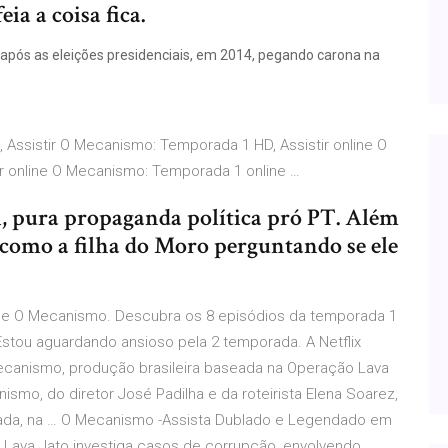
ia a coisa fica.
pós as eleições presidenciais, em 2014, pegando carona na
, Assistir O Mecanismo: Temporada 1 HD, Assistir online O
r online O Mecanismo: Temporada 1 online …
, pura propaganda política pró PT. Além
, como a filha do Moro perguntando se ele
ie O Mecanismo. Descubra os 8 episódios da temporada 1
.Estou aguardando ansioso pela 2 temporada. A Netflix
Mecanismo, produção brasileira baseada na Operação Lava
o, do diretor José Padilha e da roteirista Elena Soarez,
rada, na … O Mecanismo -Assista Dublado e Legendado em
 Lava Jato investiga casos de corrupção, envolvendo