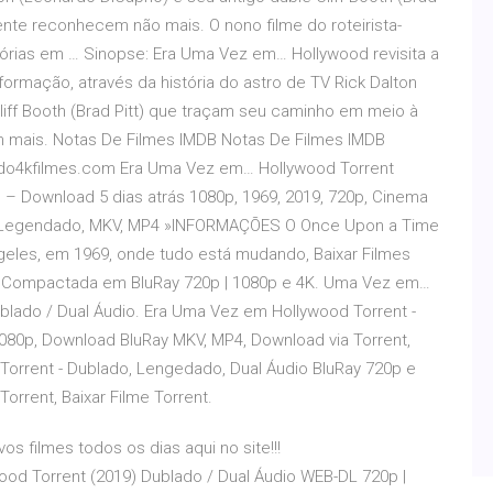
ente reconhecem não mais. O nono filme do roteirista-
tórias em … Sinopse: Era Uma Vez em… Hollywood revisita a
rmação, através da história do astro de TV Rick Dalton
liff Booth (Brad Pitt) que traçam seu caminho em meio à
ais. Notas De Filmes IMDB Notas De Filmes IMDBㅤ ㅤ
ando4kfilmes.com Era Uma Vez em… Hollywood Torrent
 – Download 5 dias atrás 1080p, 1969, 2019, 720p, Cinema
.7, Legendado, MKV, MP4 »INFORMAÇÕES O Once Upon a Time
geles, em 1969, onde tudo está mudando, Baixar Filmes
es Compactada em BluRay 720p | 1080p e 4K. Uma Vez em…
blado / Dual Áudio. Era Uma Vez em Hollywood Torrent -
080p, Download BluRay MKV, MP4, Download via Torrent,
Torrent - Dublado, Lengedado, Dual Áudio BluRay 720p e
rrent, Baixar Filme Torrent.
s filmes todos os dias aqui no site!!!
d Torrent (2019) Dublado / Dual Áudio WEB-DL 720p |