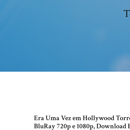
T
Era Uma Vez em Hollywood Torre
BluRay 720p e 1080p, Download