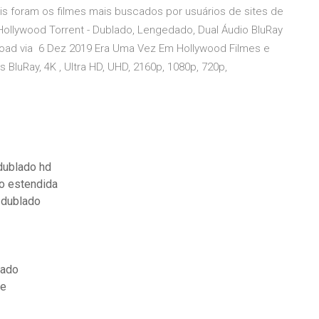
s foram os filmes mais buscados por usuários de sites de
ollywood Torrent - Dublado, Lengedado, Dual Áudio BluRay
oad via 6 Dez 2019 Era Uma Vez Em Hollywood Filmes e
luRay, 4K , Ultra HD, UHD, 2160p, 1080p, 720p,
dublado hd
ão estendida
o dublado
lado
ne