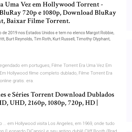
Era Uma Vez em Hollywood Torrent -
 BluRay 720p e 1080p, Download BluRay
, Baixar Filme Torrent.
o de 2019 nos Estados Unidos e tem no elenco Margot Robbie,
itt, Burt Reynolds, Tim Roth, Kurt Russell, Timothy Olyphant,
 legendado em portugues, Filme Torrent Era Uma Vez Em
Em Hollywood filme completo dublado, Filme Torrent Era
line gratis. era.
s e Séries Torrent Download Dublados
HD, UHD, 2160p, 1080p, 720p, HD |
o … em Hollywood visita Los Angeles, em 1969, onde tudo
n (Leonardo DiCaprio) e seu antigo dublê Cliff Booth (Brad