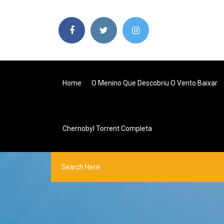
Home
O Menino Que Descobriu O Vento Baixar
Chernobyl Torrent Completa