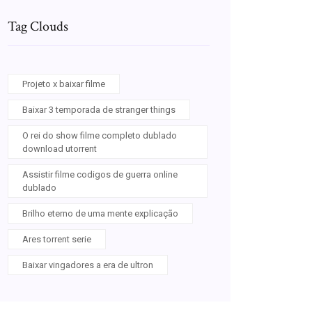
Tag Clouds
Projeto x baixar filme
Baixar 3 temporada de stranger things
O rei do show filme completo dublado
download utorrent
Assistir filme codigos de guerra online
dublado
Brilho eterno de uma mente explicação
Ares torrent serie
Baixar vingadores a era de ultron