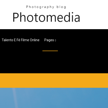
Talento E Fé Filme Online
Pages