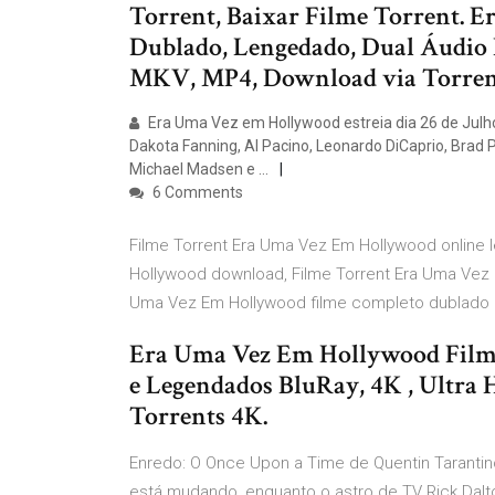
Torrent, Baixar Filme Torrent. 
Dublado, Lengedado, Dual Áudio
MKV, MP4, Download via Torrent
Era Uma Vez em Hollywood estreia dia 26 de Julh
Dakota Fanning, Al Pacino, Leonardo DiCaprio, Brad P
Michael Madsen e …
6 Comments
Filme Torrent Era Uma Vez Em Hollywood online
Hollywood download, Filme Torrent Era Uma Vez 
Uma Vez Em Hollywood filme completo dublado on
Era Uma Vez Em Hollywood Filme
e Legendados BluRay, 4K , Ultra 
Torrents 4K.
Enredo: O Once Upon a Time de Quentin Tarantin
está mudando, enquanto o astro de TV Rick Dalto