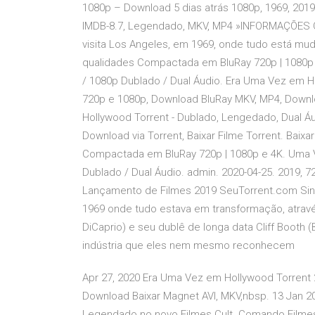
1080p – Download 5 dias atrás 1080p, 1969, 2019
IMDB-8.7, Legendado, MKV, MP4 »INFORMAÇÕES O
visita Los Angeles, em 1969, onde tudo está mud
qualidades Compactada em BluRay 720p | 1080p 
/ 1080p Dublado / Dual Áudio. Era Uma Vez em H
720p e 1080p, Download BluRay MKV, MP4, Downloa
Hollywood Torrent - Dublado, Lengedado, Dual Á
Download via Torrent, Baixar Filme Torrent. Baix
Compactada em BluRay 720p | 1080p e 4K. Uma V
Dublado / Dual Áudio. admin. 2020-04-25. 2019, 
Lançamento de Filmes 2019 SeuTorrent.com Sin
1969 onde tudo estava em transformação, através
DiCaprio) e seu dublê de longa data Cliff Booth
indústria que eles nem mesmo reconhecem
Apr 27, 2020 Era Uma Vez em Hollywood Torrent
Download Baixar Magnet AVI, MKV,nbsp. 13 Jan 2
Legendado no novo Filmes Cult. Comando Filme